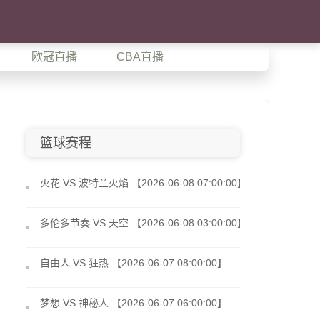
欧冠直播
CBA直播
篮球赛程
火花 VS 波特兰火焰 【2026-06-08 07:00:00】
多伦多节奏 VS 天空 【2026-06-08 03:00:00】
自由人 VS 狂热 【2026-06-07 08:00:00】
梦想 VS 神秘人 【2026-06-07 06:00:00】