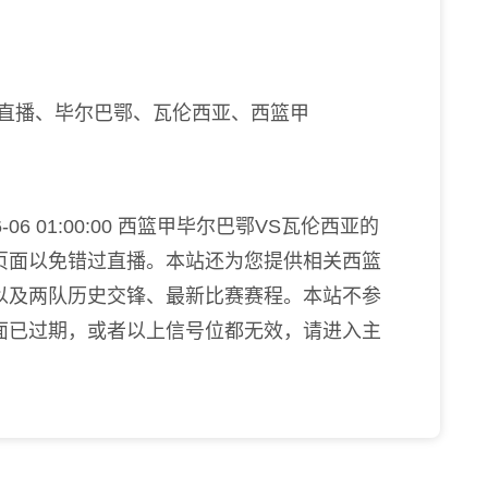
亚直播、毕尔巴鄂、瓦伦西亚、西篮甲
06 01:00:00 西篮甲毕尔巴鄂VS瓦伦西亚的
页面以免错过直播。本站还为您提供相关西篮
以及两队历史交锋、最新比赛赛程。本站不参
面已过期，或者以上信号位都无效，请进入主