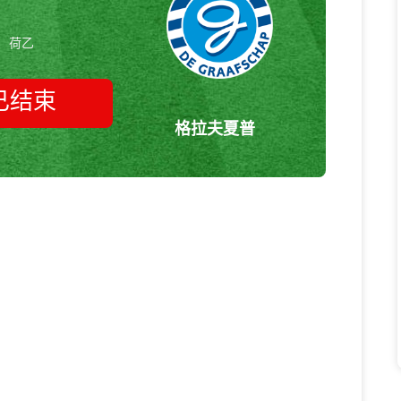
荷乙
已结束
格拉夫夏普
埃门vs格拉夫夏普 荷乙