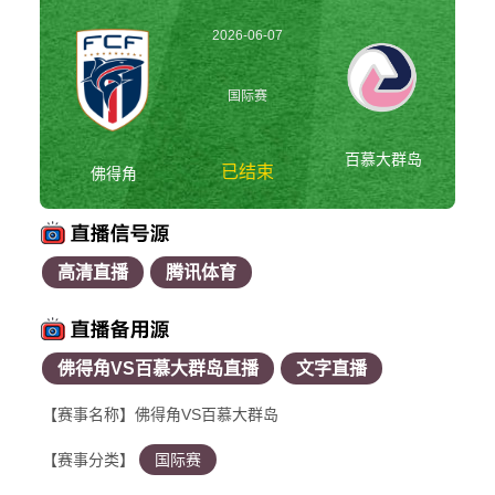
2026-06-07
04:00:00
国际赛
百慕大群岛
已结束
佛得角
高清直播
腾讯体育
佛得角vs百慕大群岛
国际赛
佛得角VS百慕大群岛直播
文字直播
【赛事名称】佛得角VS百慕大群岛
【赛事分类】
国际赛