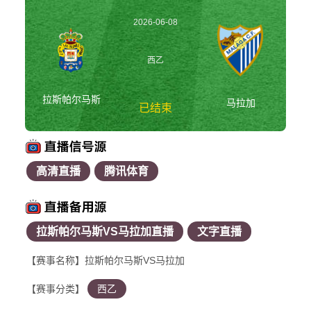
2026-06-08
03:00:00
西乙
拉斯帕尔马斯
马拉加
已结束
高清直播
腾讯体育
拉斯帕尔马斯vs马拉
加 西乙
拉斯帕尔马斯VS马拉加直播
文字直播
【赛事名称】拉斯帕尔马斯VS马拉加
【赛事分类】
西乙