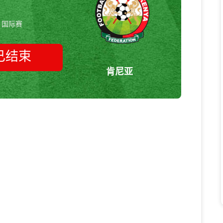
国际赛
已结束
肯尼亚
莱索托vs肯尼亚 国际赛