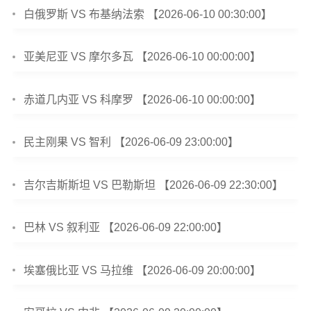
白俄罗斯 VS 布基纳法索 【2026-06-10 00:30:00】
亚美尼亚 VS 摩尔多瓦 【2026-06-10 00:00:00】
赤道几内亚 VS 科摩罗 【2026-06-10 00:00:00】
民主刚果 VS 智利 【2026-06-09 23:00:00】
吉尔吉斯斯坦 VS 巴勒斯坦 【2026-06-09 22:30:00】
巴林 VS 叙利亚 【2026-06-09 22:00:00】
埃塞俄比亚 VS 马拉维 【2026-06-09 20:00:00】