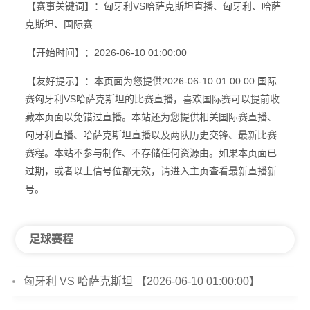
【赛事关键词】：匈牙利VS哈萨克斯坦直播、匈牙利、哈萨
克斯坦、国际赛
【开始时间】：2026-06-10 01:00:00
【友好提示】：本页面为您提供2026-06-10 01:00:00 国际
赛匈牙利VS哈萨克斯坦的比赛直播，喜欢国际赛可以提前收
藏本页面以免错过直播。本站还为您提供相关国际赛直播、
匈牙利直播、哈萨克斯坦直播以及两队历史交锋、最新比赛
赛程。本站不参与制作、不存储任何资源由。如果本页面已
过期，或者以上信号位都无效，请进入主页查看最新直播新
号。
足球赛程
匈牙利 VS 哈萨克斯坦 【2026-06-10 01:00:00】