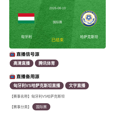
2026-06-10
01:00:00
国际赛
匈牙利
哈萨克斯坦
已结束
高清直播
腾讯体育
匈牙利vs哈萨克斯坦
国际赛
匈牙利VS哈萨克斯坦直播
文字直播
【赛事名称】匈牙利VS哈萨克斯坦
【赛事分类】
国际赛