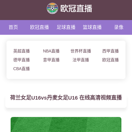
首页
欧冠直播
足球直播
篮球直播
录像
资讯
英超直播
NBA直播
世界杯直播
西甲直播
德甲直播
意甲直播
法甲直播
欧冠直播
CBA直播
荷兰女足U16vs丹麦女足U16 在线高清视频直播