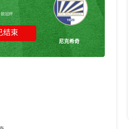
欧冠杯
已结束
尼克希奇
阿拉木图凯拉特vs尼克希奇 欧冠杯