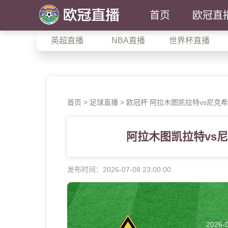
首页
欧冠直
英超直播
NBA直播
世界杯直播
首页
>
足球直播
> 欧冠杯 阿拉木图凯拉特vs尼克
阿拉木图凯拉特vs
发布时间：2026-07-08 23:00:00
2026-0