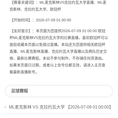
【赛事关键词】：ML麦克斯林VS克拉约瓦大学直播、ML麦
克斯林、克拉约瓦大学、欧冠杯
【开始时间】：2026-07-09 01:00:00
【友好提示】：本页面为您提供2026-07-09 01:00:00 欧冠
杯ML麦克斯林VS克拉约瓦大学的比赛直播，喜欢欧冠杯可以
提前收藏本页面以免错过直播。本站还为您提供相关欧冠杯
直播、ML麦克斯林直播、克拉约瓦大学直播以及两队历史交
锋、最新比赛赛程。本站不参与制作、不存储任何资源由。
如果本页面已过期，或者以上信号位都无效，请进入主页查
看最新直播新号。
足球赛程
ML麦克斯林 VS 克拉约瓦大学 【2026-07-09 01:00:00】