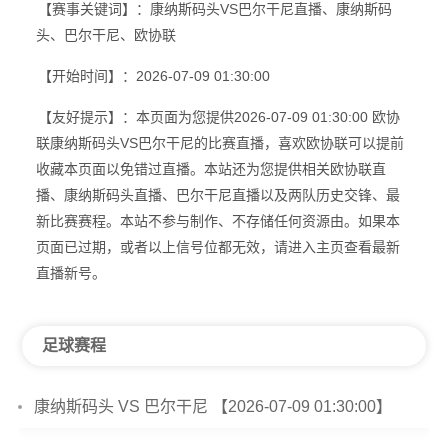
【赛事关键词】：康纳斯码头VS巴尔干尼直播、康纳斯码
头、巴尔干尼、欧协联
【开始时间】：2026-07-09 01:30:00
【友好提示】：本页面为您提供2026-07-09 01:30:00 欧协
联康纳斯码头VS巴尔干尼的比赛直播，喜欢欧协联可以提前
收藏本页面以免错过直播。本站还为您提供相关欧协联直
播、康纳斯码头直播、巴尔干尼直播以及两队历史交锋、最
新比赛赛程。本站不参与制作、不存储任何资源由。如果本
页面已过期，或者以上信号位都无效，请进入主页查看最新
直播新号。
足球赛程
康纳斯码头 VS 巴尔干尼 【2026-07-09 01:30:00】