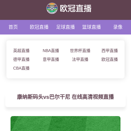
首页
欧冠直播
足球直播
篮球直播
录像
资讯
英超直播
NBA直播
世界杯直播
西甲直播
德甲直播
意甲直播
法甲直播
欧冠直播
CBA直播
康纳斯码头vs巴尔干尼 在线高清视频直播