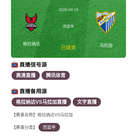
2026-04-19
18:30:00
西篮甲
格拉纳达
马拉加
已结束
高清直播
腾讯体育
格拉纳达vs马拉加 西
篮甲
格拉纳达VS马拉加直播
文字直播
【赛事名称】格拉纳达VS马拉加
【赛事分类】
西篮甲