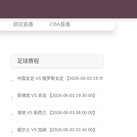
欧冠直播
CBA直播
足球赛程
中国女足 VS 俄罗斯女足 【2026-06-03 19:35:00】
菲律宾 VS 关岛 【2026-06-03 19:30:00】
海地 VS 新西兰 【2026-06-03 08:00:00】
威尔士 VS 加纳 【2026-06-03 02:45:00】