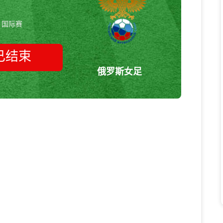
国际赛
已结束
俄罗斯女足
中国女足vs俄罗斯女足 国际赛