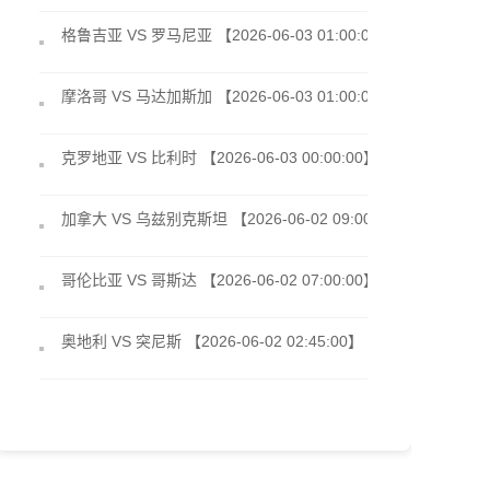
格鲁吉亚 VS 罗马尼亚 【2026-06-03 01:00:00】
摩洛哥 VS 马达加斯加 【2026-06-03 01:00:00】
克罗地亚 VS 比利时 【2026-06-03 00:00:00】
加拿大 VS 乌兹别克斯坦 【2026-06-02 09:00:00】
哥伦比亚 VS 哥斯达 【2026-06-02 07:00:00】
奥地利 VS 突尼斯 【2026-06-02 02:45:00】